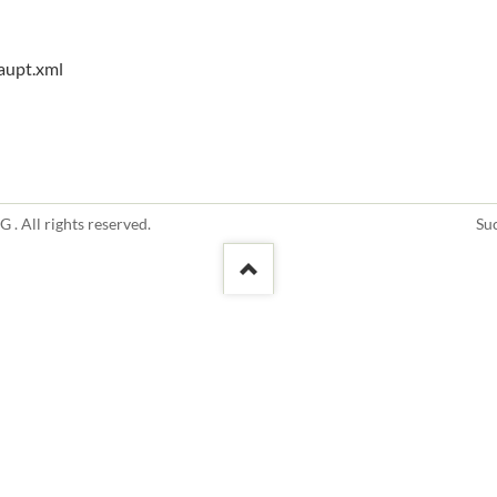
MR Abrechnung
Kläranlage
aupt.xml
Fachvorträge
Na
. All rights reserved.
Su
üb