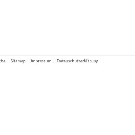
vigation
che
Sitemap
Impressum
Datenschutzerklärung
erspringen